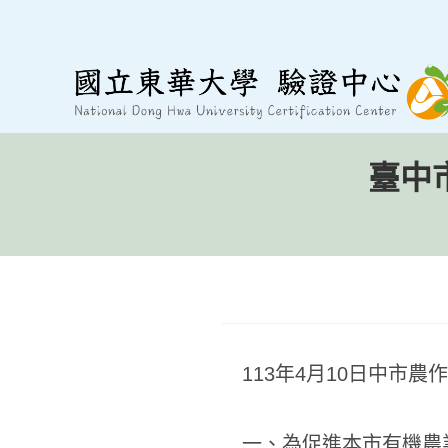
跳
至
內
容
臺中
113年4月10日中市農作
一、為促進本市有機農