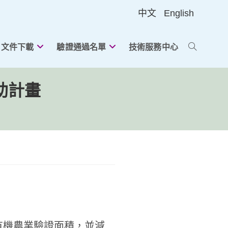
中文
English
文件下載
驗證通過名單
技術服務中心
切
助計畫
換
網
站
搜
有機農業驗證面積，並減