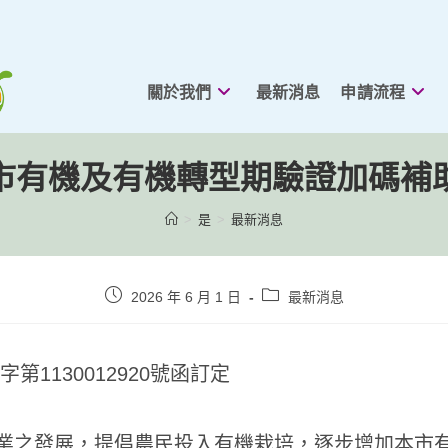
關於我們
最新消息
申請流程
市有機及有機轉型期驗證加碼補
>
是
>
最新消息
貼
貼
2026 年 6 月 1 日
最新消息
文
文
發
類
表：
別：
字第1130012920號函訂定
業之發展，提倡農民投入有機栽培，逐步增加本市