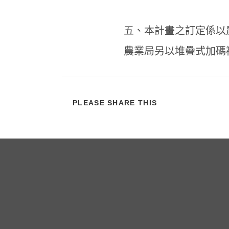
五、本計畫之訂定係以
農業局另以堆疊式加碼
分
PLEASE SHARE THIS
享
此
內
容