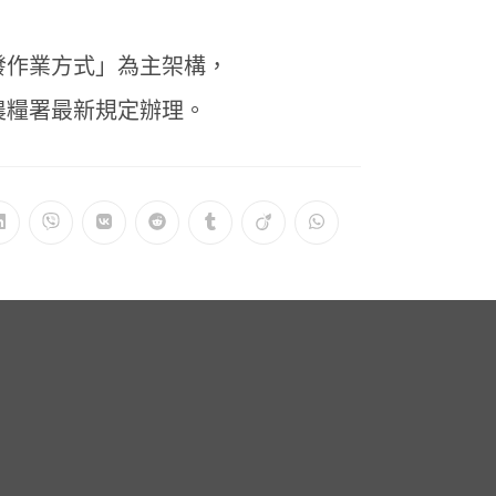
發作業方式」為主架構，
農糧署最新規定辦理。
在
在
在
在
在
在
在
新
新
新
新
新
新
新
視
視
視
視
視
視
視
窗
窗
窗
窗
窗
窗
窗
中
中
中
中
中
中
中
開
開
開
開
開
開
開
啟
啟
啟
啟
啟
啟
啟