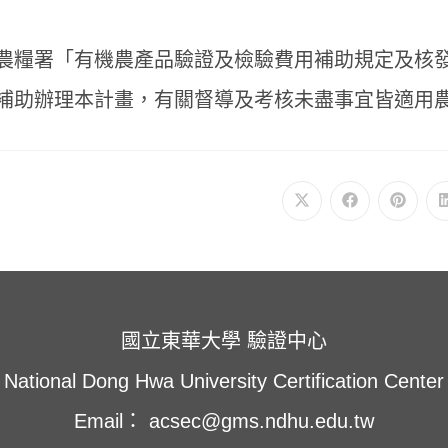
農糧署「有機農產品驗證及檢驗費用補助規定及核
補助辦理本計畫，有關督導及考核未盡事宜皆適用
在
在
在
新
新
新
視
視
視
窗
窗
窗
中
中
中
開
開
開
啟
啟
啟
國立東華大學 驗證中心
National Dong Hwa University Certification Center
Email： acsec@gms.ndhu.edu.tw