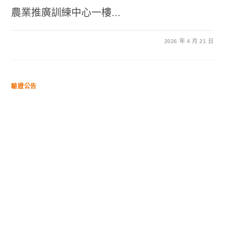
農業推廣訓練中心一樓...
2026 年 4 月 21 日
驗證公告
恭喜「許輩燕(騰燕有機農場)」通過
有機驗證。
2026 年 4 月 21 日
驗證公告
恭喜「蘇阿英」通過有機驗證。