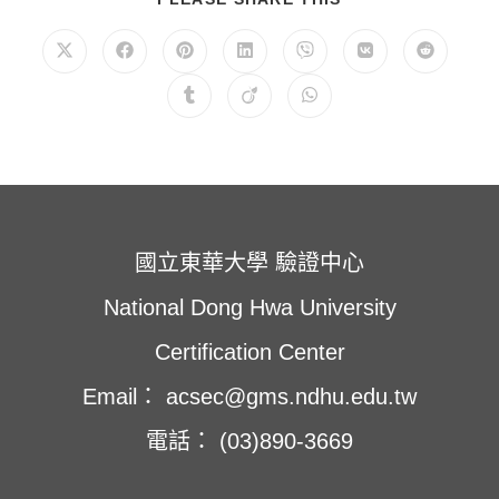
享
此
內
在
在
在
在
在
在
在
容
新
新
新
新
新
新
新
視
視
視
視
視
視
視
在
在
在
窗
窗
窗
窗
窗
窗
窗
新
新
新
中
中
中
中
中
中
中
視
視
視
開
開
開
開
開
開
開
窗
窗
窗
啟
啟
啟
啟
啟
啟
啟
中
中
中
開
開
開
啟
啟
啟
國立東華大學 驗證中心
National Dong Hwa University
Certification Center
Email： acsec@gms.ndhu.edu.tw
電話： (03)890-3669