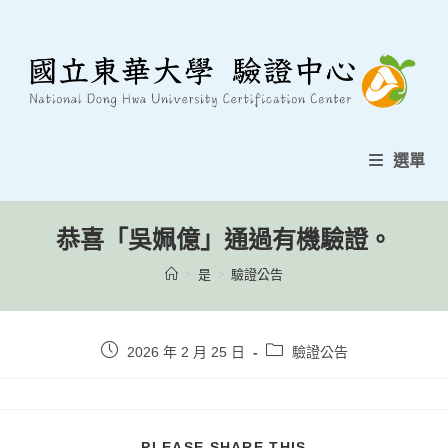
跳
至
內
容
選單
恭喜「吳姵億」通過有機驗證。
>
是
>
驗證公告
貼
貼
2026 年 2 月 25 日
驗證公告
文
文
發
類
表：
別：
分
PLEASE SHARE THIS