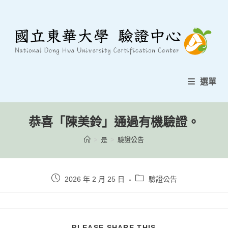
跳
至
內
容
選單
恭喜「陳美鈴」通過有機驗證。
>
是
>
驗證公告
貼
貼
2026 年 2 月 25 日
驗證公告
文
文
發
類
表：
別：
分
PLEASE SHARE THIS