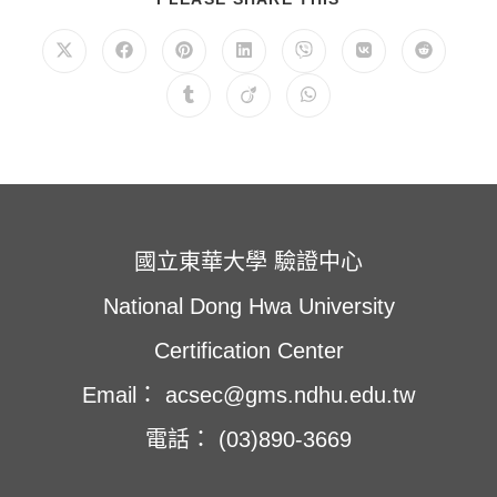
享
此
內
在
在
在
在
在
在
在
容
新
新
新
新
新
新
新
視
視
視
視
視
視
視
在
在
在
窗
窗
窗
窗
窗
窗
窗
新
新
新
中
中
中
中
中
中
中
視
視
視
開
開
開
開
開
開
開
窗
窗
窗
啟
啟
啟
啟
啟
啟
啟
中
中
中
開
開
開
啟
啟
啟
國立東華大學 驗證中心
National Dong Hwa University
Certification Center
Email： acsec@gms.ndhu.edu.tw
電話： (03)890-3669