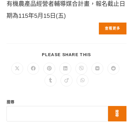
有機農產品經營者輔導媒合計畫，報名截止日
期為115年5月15日(五)
分
PLEASE SHARE THIS
享
此
內
在
在
在
在
在
在
在
容
新
新
新
新
新
新
新
視
視
視
視
視
視
視
在
在
在
窗
窗
窗
窗
窗
窗
窗
新
新
新
中
中
中
中
中
中
中
視
視
視
開
開
開
開
開
開
開
窗
窗
窗
啟
啟
啟
啟
啟
啟
啟
中
中
中
搜尋
開
開
開
啟
啟
啟
搜
尋