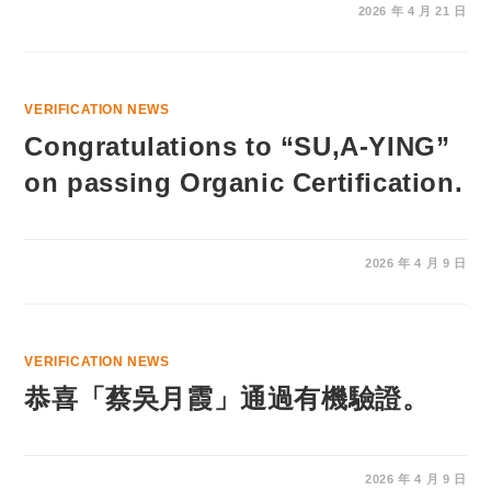
2026 年 4 月 21 日
VERIFICATION NEWS
Congratulations to “SU,A-YING”
on passing Organic Certification.
2026 年 4 月 9 日
VERIFICATION NEWS
恭喜「蔡吳月霞」通過有機驗證。
2026 年 4 月 9 日