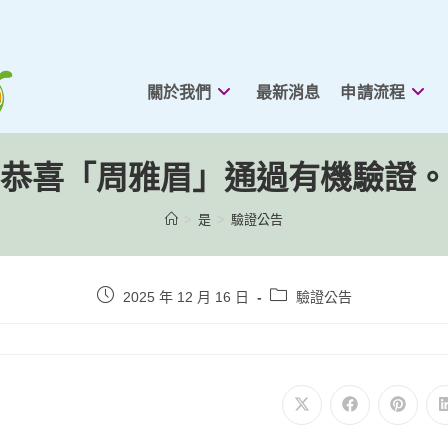
關於我們
最新消息
申請流程
恭喜「周雅眉」通過有機驗證。
>
是
>
驗證公告
貼
貼
2025 年 12 月 16 日
驗證公告
文
文
發
類
表：
別：
在
在
在
新
新
新
視
視
視