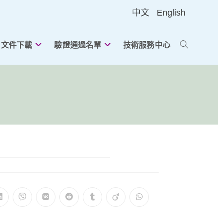
中文
English
文件下載
驗證通過名單
技術服務中心
切
換
網
站
在
在
在
在
在
在
在
搜
新
新
新
新
新
新
新
視
視
視
視
視
視
視