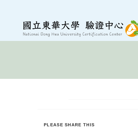
跳
至
內
容
分
PLEASE SHARE THIS
享