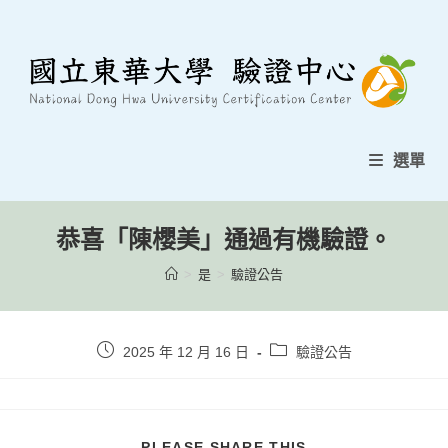
跳
至
內
容
選單
恭喜「陳櫻美」通過有機驗證。
>
是
>
驗證公告
貼
貼
2025 年 12 月 16 日
驗證公告
文
文
發
類
表：
別：
分
PLEASE SHARE THIS