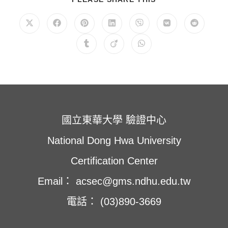
享
此
內
在
在
在
在
在
在
在
容
新
新
新
新
新
新
新
視
視
視
視
視
視
視
在
在
在
窗
窗
窗
窗
窗
窗
窗
新
新
新
中
中
中
中
中
中
中
視
視
視
開
開
開
開
開
開
開
窗
窗
窗
啟
啟
啟
啟
啟
啟
啟
中
中
中
開
開
開
啟
啟
啟
國立東華大學 驗證中心
National Dong Hwa University
Certification Center
Email： acsec@gms.ndhu.edu.tw
電話： (03)890-3669