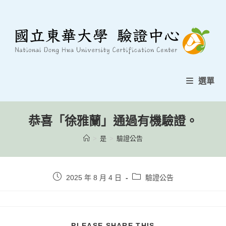
跳
至
內
容
選單
恭喜「徐雅蘭」通過有機驗證。
>
是
>
驗證公告
貼
貼
2025 年 8 月 4 日
驗證公告
文
文
發
類
表：
別：
分
PLEASE SHARE THIS