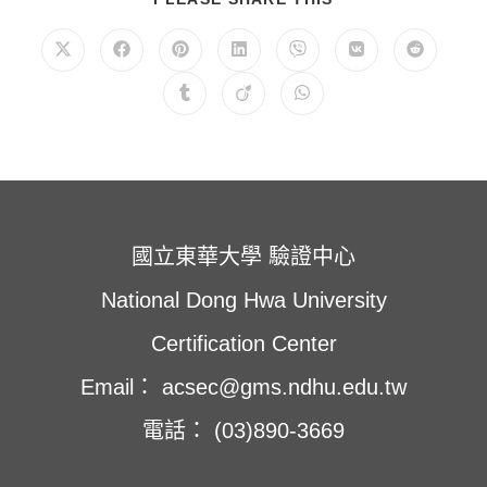
享
此
內
在
在
在
在
在
在
在
容
新
新
新
新
新
新
新
視
視
視
視
視
視
視
在
在
在
窗
窗
窗
窗
窗
窗
窗
新
新
新
中
中
中
中
中
中
中
視
視
視
開
開
開
開
開
開
開
窗
窗
窗
啟
啟
啟
啟
啟
啟
啟
中
中
中
開
開
開
啟
啟
啟
國立東華大學 驗證中心
National Dong Hwa University
Certification Center
Email： acsec@gms.ndhu.edu.tw
電話： (03)890-3669