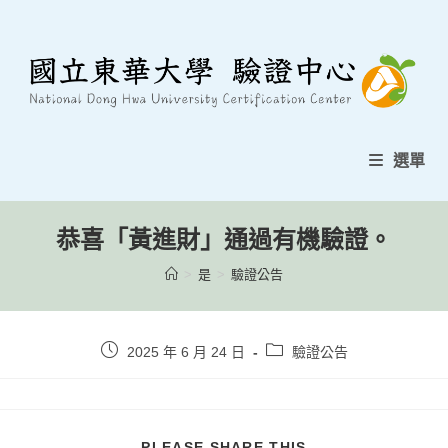
跳
至
內
容
選單
恭喜「黃進財」通過有機驗證。
>
是
>
驗證公告
貼
貼
2025 年 6 月 24 日
驗證公告
文
文
發
類
表：
別：
分
PLEASE SHARE THIS