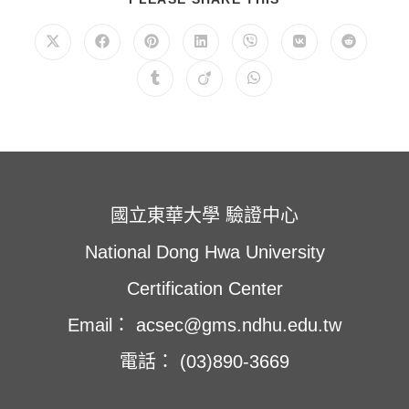
享
此
內
在
在
在
在
在
在
在
容
新
新
新
新
新
新
新
視
視
視
視
視
視
視
在
在
在
窗
窗
窗
窗
窗
窗
窗
新
新
新
中
中
中
中
中
中
中
視
視
視
開
開
開
開
開
開
開
窗
窗
窗
啟
啟
啟
啟
啟
啟
啟
中
中
中
開
開
開
啟
啟
啟
國立東華大學 驗證中心
National Dong Hwa University
Certification Center
Email： acsec@gms.ndhu.edu.tw
電話： (03)890-3669