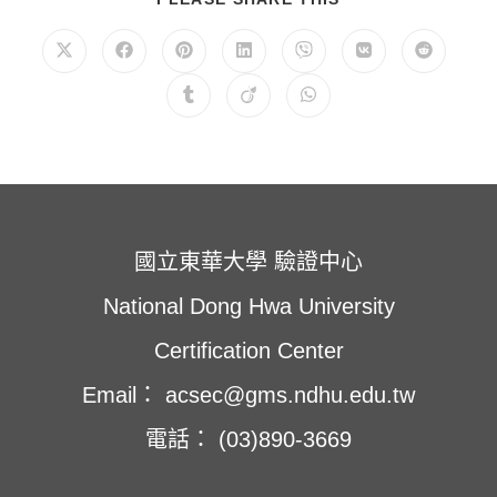
享
此
內
在
在
在
在
在
在
在
容
新
新
新
新
新
新
新
視
視
視
視
視
視
視
在
在
在
窗
窗
窗
窗
窗
窗
窗
新
新
新
中
中
中
中
中
中
中
視
視
視
開
開
開
開
開
開
開
窗
窗
窗
啟
啟
啟
啟
啟
啟
啟
中
中
中
開
開
開
啟
啟
啟
國立東華大學 驗證中心
National Dong Hwa University
Certification Center
Email： acsec@gms.ndhu.edu.tw
電話： (03)890-3669