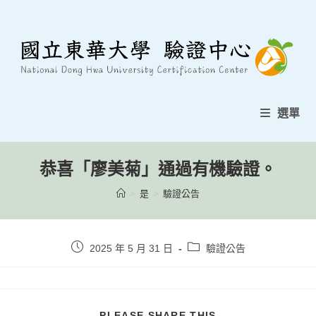
跳
至
內
容
選單
恭喜「廖美菊」通過有機驗證。
>
是
>
驗證公告
貼
貼
2025 年 5 月 31 日
驗證公告
文
文
發
類
表：
別：
分
PLEASE SHARE THIS