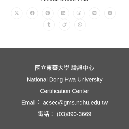
享
此
內
在
在
在
在
在
在
在
容
新
新
新
新
新
新
新
視
視
視
視
視
視
視
在
在
在
窗
窗
窗
窗
窗
窗
窗
新
新
新
中
中
中
中
中
中
中
視
視
視
開
開
開
開
開
開
開
窗
窗
窗
啟
啟
啟
啟
啟
啟
啟
中
中
中
開
開
開
啟
啟
啟
國立東華大學 驗證中心
National Dong Hwa University
Certification Center
Email： acsec@gms.ndhu.edu.tw
電話： (03)890-3669