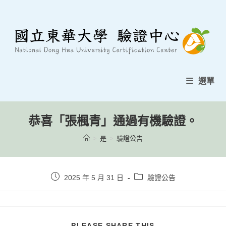
跳
至
內
容
選單
恭喜「張楓青」通過有機驗證。
>
是
>
驗證公告
貼
貼
2025 年 5 月 31 日
驗證公告
文
文
發
類
表：
別：
分
PLEASE SHARE THIS