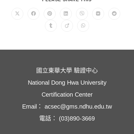
享
此
內
在
在
在
在
在
在
在
容
新
新
新
新
新
新
新
視
視
視
視
視
視
視
在
在
在
窗
窗
窗
窗
窗
窗
窗
新
新
新
中
中
中
中
中
中
中
視
視
視
開
開
開
開
開
開
開
窗
窗
窗
啟
啟
啟
啟
啟
啟
啟
中
中
中
開
開
開
啟
啟
啟
國立東華大學 驗證中心
National Dong Hwa University
Certification Center
Email： acsec@gms.ndhu.edu.tw
電話： (03)890-3669