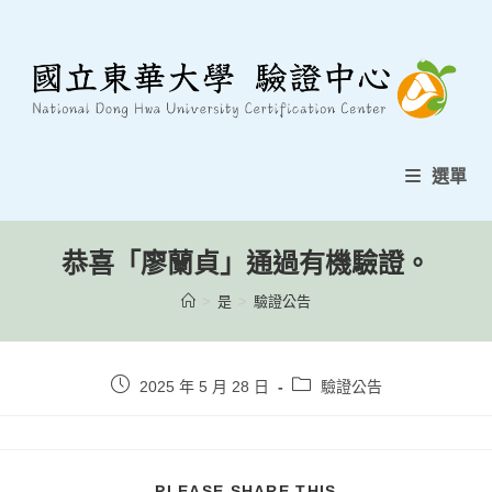
跳
至
內
容
選單
恭喜「廖蘭貞」通過有機驗證。
>
是
>
驗證公告
貼
貼
2025 年 5 月 28 日
驗證公告
文
文
發
類
表：
別：
分
PLEASE SHARE THIS