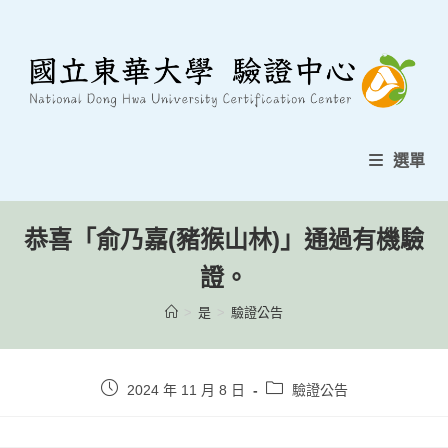
跳
至
內
容
選單
恭喜「俞乃嘉(豬猴山林)」通過有機驗
證。
>
是
>
驗證公告
貼
貼
2024 年 11 月 8 日
驗證公告
文
文
發
類