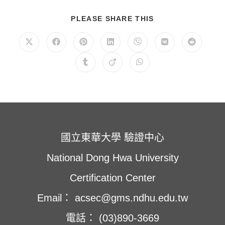
表：
別：
分
PLEASE SHARE THIS
享
此
內
在
在
在
在
在
在
在
容
新
新
新
新
新
新
新
視
視
視
視
視
視
視
在
在
在
窗
窗
窗
窗
窗
窗
窗
新
新
新
中
中
中
中
中
中
中
視
視
視
開
開
開
開
開
開
開
窗
窗
窗
啟
啟
啟
啟
啟
啟
啟
中
中
中
開
開
開
啟
啟
啟
國立東華大學 驗證中心
National Dong Hwa University
Certification Center
Email： acsec@gms.ndhu.edu.tw
電話： (03)890-3669