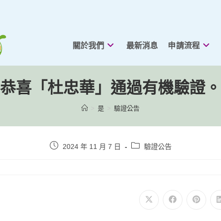
關於我們
最新消息
申請流程
恭喜「杜忠華」通過有機驗證。
>
是
>
驗證公告
貼
貼
2024 年 11 月 7 日
驗證公告
文
文
發
類
表：
別：
在
在
在
新
新
新
視
視
視