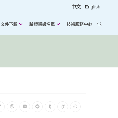
中文
English
文件下載
驗證通過名單
技術服務中心
切
換
網
站
在
在
在
在
在
在
在
搜
新
新
新
新
新
新
新
視
視
視
視
視
視
視