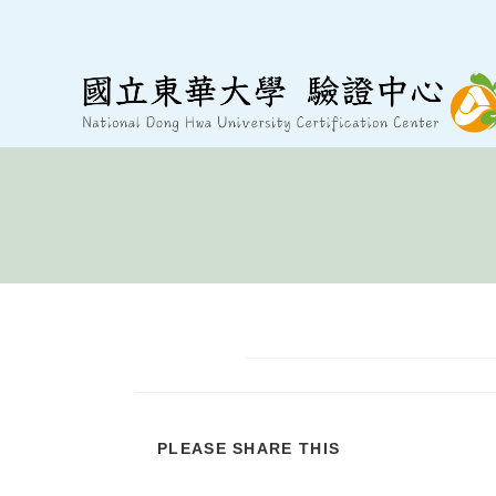
跳
至
內
容
分
PLEASE SHARE THIS
享