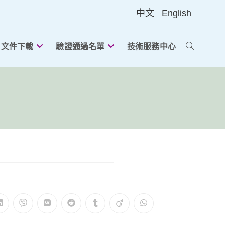
中文
English
文件下載
驗證通過名單
技術服務中心
切
換
網
站
在
在
在
在
在
在
在
搜
新
新
新
新
新
新
新
視
視
視
視
視
視
視