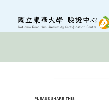
跳
至
內
容
分
PLEASE SHARE THIS
享