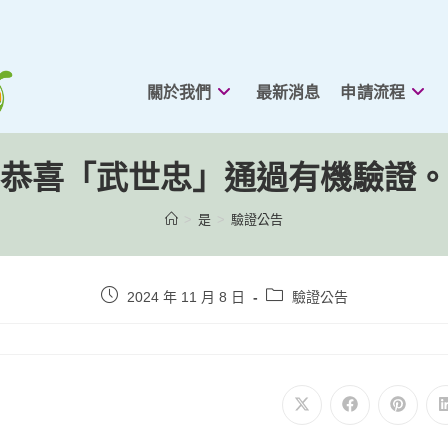
關於我們
最新消息
申請流程
恭喜「武世忠」通過有機驗證。
>
是
>
驗證公告
貼
貼
2024 年 11 月 8 日
驗證公告
文
文
發
類
表：
別：
在
在
在
新
新
新
視
視
視