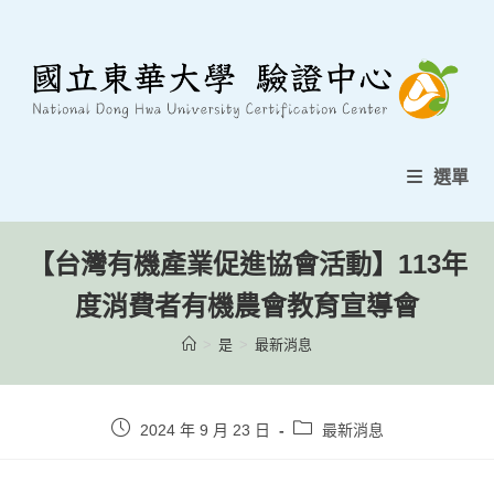
跳
至
內
容
選單
【台灣有機產業促進協會活動】113年
度消費者有機農會教育宣導會
>
是
>
最新消息
貼
貼
2024 年 9 月 23 日
最新消息
文
文
發
類