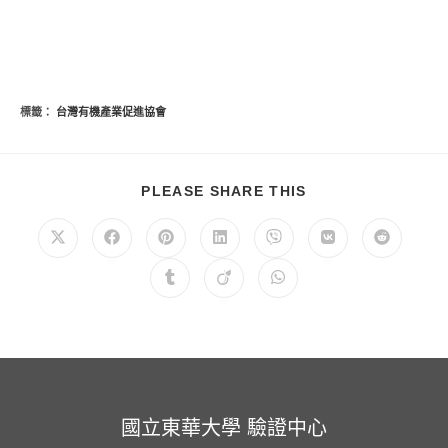
標籤：
台灣有機產業促進協會
分
PLEASE SHARE THIS
享
此
內
在
在
在
在
在
在
在
容
新
新
新
新
新
新
新
視
視
視
視
視
視
視
在
在
在
窗
窗
窗
窗
窗
窗
窗
新
新
新
中
中
中
中
中
中
中
視
視
視
開
開
開
開
開
開
開
窗
窗
窗
啟
啟
啟
啟
啟
啟
啟
中
中
中
開
開
開
啟
啟
啟
國立東華大學 驗證中心